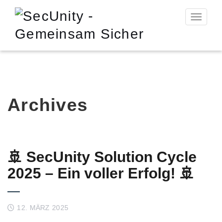
Toggle n
Archives
🚢 SecUnity Solution Cycle
2025 – Ein voller Erfolg! 🚢
12. MÄRZ 2025