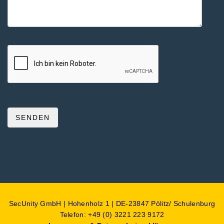
SecUnity GmbH | Hohenholz 1 | DE-23847 Pölitz/ Schulenburg
Telefon: +49 (0) 3221 223 9172